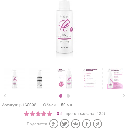


Артикул:
pl162602
Объем:
150
мл.
9.8
проголосовало (125)
Поделится