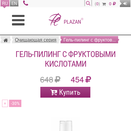
RU
EN
(
0
)
0
®
PLAZAN
Очищающая серия
Гель-пилинг с фруктов...
ГЕЛЬ-ПИЛИНГ С ФРУКТОВЫМИ
КИСЛОТАМИ
648
454
Купить
+
30