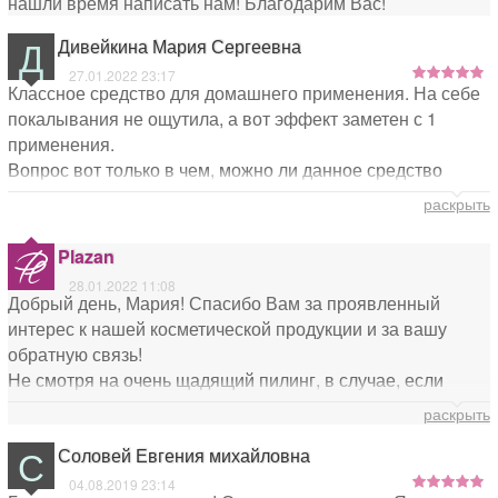
нашли время написать нам! Благодарим Вас!
Д
Дивейкина Мария Сергеевна
27.01.2022 23:17
Классное средство для домашнего применения. На себе
покалывания не ощутила, а вот эффект заметен с 1
применения.
Вопрос вот только в чем, можно ли данное средство
использовать летом? Все же активные лучи и т.д...
раскрыть
Plazan
28.01.2022 11:08
Добрый день, Мария! Спасибо Вам за проявленный
интерес к нашей косметической продукции и за вашу
обратную связь!
Не смотря на очень щадящий пилинг, в случае, если
имеется пигментация, мы не рекомендуем применять его
раскрыть
активно в летний период. Если же Вы используете его в
С
Соловей Евгения михайловна
летний период, обязательно к нанесению
Солнцезащитное средство с фактором не ниже 50.
04.08.2019 23:14