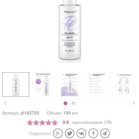


Артикул:
pl162725
Объем:
150
мл.
9.8
проголосовало (78)
Поделится