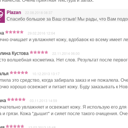
Plazan
22.08.2018 08:37
Спасибо большое за Ваш отзыв! Мы рады, что Вам подо
на
29.02.2016 12:04
чно очищает и увлажняет кожу, вдобавок ко всему имеет л
лина Кустова
22.11.2014 06:00
то волшебная косметика. Нет слов. Результат после первог
алья
10.12.2013 13:17
пила это средство, когда забирала заказ и не пожалела. Оч
чко хорошо освежает и питает кожу. Буду заказывать к Нов
ана
03.11.2013 14:59
чательно увлажняет и освежает кожу. Я использую его для
 и грязи. Кожа "дышит" и сияет после такого очищения. Оче
ия
12.02.2013 15:48