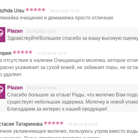
ezhda Ursu
24.04.2022 13:09
линейка очищения и демакияжа просто отличная.
Plazan
25.04.2022 12:10
Здравствуйте!Большое спасибо за вашу высокую оценку
тория
17.07.2019 13:18
а отсутствия в наличии Очищающего молочка, которое отли
расно ухаживает за сухой кожей, не забивает поры, не ост
о удаляет.
Plazan
30.07.2019 16:06
Спасибо большое за отзыв! Рады, что молочко Вам под
существует небольшая задержка. Молочку в новой упаков
Благодарим за интерес к нашей продукции!
стасия Татаринова
19.08.2018 22:04
чное увлажняющее молочко, пользуюсь утром вместо воды.
 нанесла. Очень приятная текстура и запах.