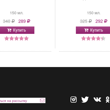
150 мл.
150 мл.
340
289
325
292
Купить
Купить