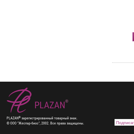
®
PLAZAN
®
PLAZAN
зарегистрированный товарный знак.
© ООО "Жеспар-биос", 2002. Все права защищены.