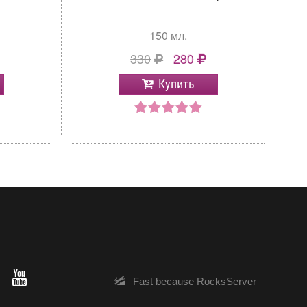
150 мл.
330
280
Купить
Fast because RocksServer