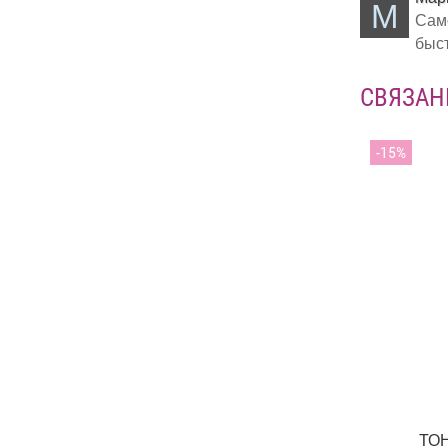
М
Само
быст
СВЯЗАН
15
ТО