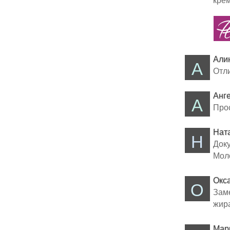
Али
А
Отли
Анге
А
Прос
Нат
Н
Доку
Моло
Окс
О
Заме
жира
Мар