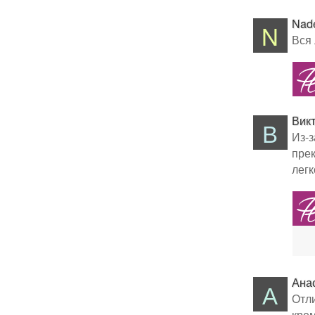
Nad
N
Вся 
Вик
В
Из-з
прек
легк
Ана
А
Отли
крем