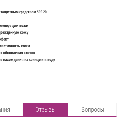
защитным средством SPF 20
регенерации кожи
вреждённую кожу
ффект
эластичность кожи
с обновления клеток
е нахождения на солнце и в воде
ания
Отзывы
Вопросы