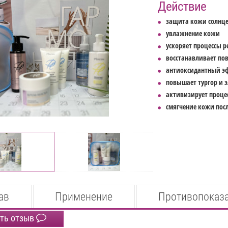
Действие
защита кожи солнце
увлажнение кожи
ускоряет процессы 
восстанавливает по
антиоксидантный э
повышает тургор и 
активизирует процес
смягчение кожи посл
ав
Применение
Противопоказ
ть отзыв