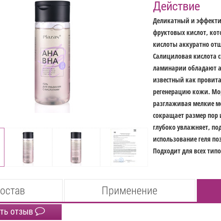
Действие
Деликатный и эффекти
фруктовых кислот, ко
кислоты аккуратно от
Салициловая кислота с
ламинарии обладают а
известный как провита
регенерацию кожи. Мор
разглаживая мелкие м
сокращает размер пор 
глубоко увлажняет, по
использование геля по
Подходит для всех типо
остав
Применение
ть отзыв