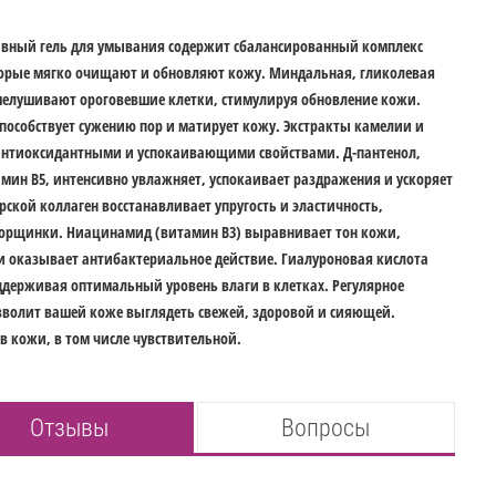
вный гель для умывания содержит сбалансированный комплекс
торые мягко очищают и обновляют кожу. Миндальная, гликолевая
шелушивают ороговевшие клетки, стимулируя обновление кожи.
пособствует сужению пор и матирует кожу. Экстракты камелии и
нтиоксидантными и успокаивающими свойствами. Д-пантенол,
мин B5, интенсивно увлажняет, успокаивает раздражения и ускоряет
ской коллаген восстанавливает упругость и эластичность,
орщинки. Ниацинамид (витамин B3) выравнивает тон кожи,
и оказывает антибактериальное действие. Гиалуроновая кислота
ддерживая оптимальный уровень влаги в клетках. Регулярное
зволит вашей коже выглядеть свежей, здоровой и сияющей.
в кожи, в том числе чувствительной.
Отзывы
Вопросы