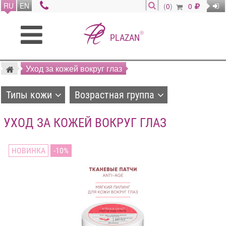
RU
EN
(
0
)
0
®
PLAZAN
Уход за кожей вокруг глаз
Типы кожи
Возрастная группа
УХОД ЗА КОЖЕЙ ВОКРУГ ГЛАЗ
НОВИНКА
10