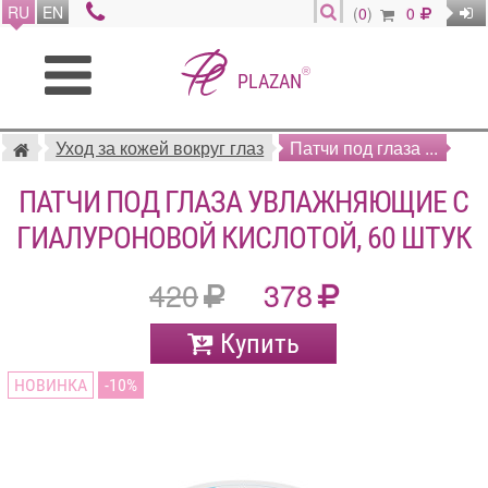
RU
EN
(
0
)
0
®
PLAZAN
Уход за кожей вокруг глаз
Патчи под глаза ...
ПАТЧИ ПОД ГЛАЗА УВЛАЖНЯЮЩИЕ С
ГИАЛУРОНОВОЙ КИСЛОТОЙ, 60 ШТУК
420
378
Купить
НОВИНКА
10