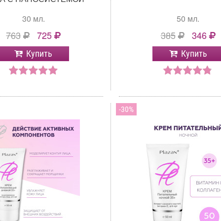
30 мл.
50 мл.
763
725
385
346
Купить
Купить
30