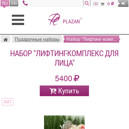
RU
EN
(
0
)
0
®
PLAZAN
Подарочные наборы
Набор "Лифтинг-комп...
НАБОР "ЛИФТИНГ-КОМПЛЕКС ДЛЯ
ЛИЦА"
5400
Купить
ХИТ