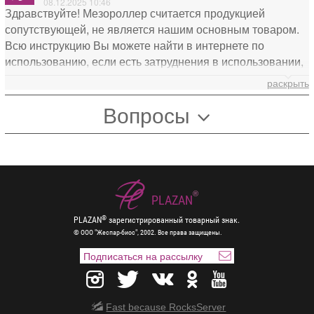
08.12.2025 10:46
Здравствуйте! Мезороллер считается продукцией
сопутствующей, не является нашим основным товаром.
Всю инструкцию Вы можете найти в интернете по
использованию, если есть затруднения в использовании,
можете написать нам на почту zao@plazan.ru мы вышлем
раскрыть
Вам инструкцию. Данный товар не подлежит возврату.
Вопросы
Спасибо!
®
PLAZAN
®
PLAZAN
зарегистрированный товарный знак.
© ООО "Жеспар-биос", 2002. Все права защищены.
Fast because RocksServer