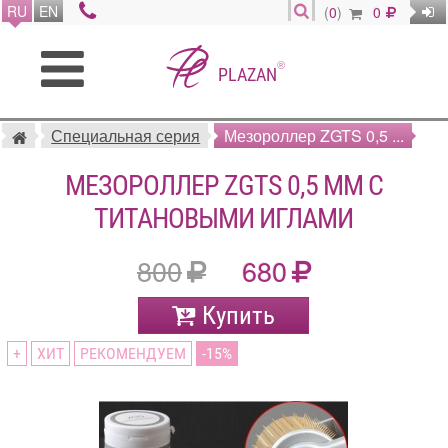
RU
EN
(
0
)
0
®
PLAZAN
Специальная серия
Мезороллер ZGTS 0,5 ...
МЕЗОРОЛЛЕР ZGTS 0,5 ММ С
ТИТАНОВЫМИ ИГЛАМИ
800
680
Купить
+
ХИТ
РЕКОМЕНДУЕМ
15