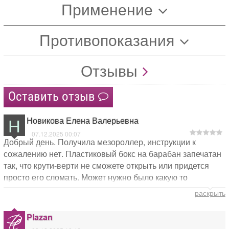
Применение
Противопоказания
Отзывы
Оставить отзыв
Н
Новикова Елена Валерьевна
07.12.2025 00:07
Добрый день. Получила мезороллер, инструкции к
сожалению нет. Пластиковый бокс на барабан запечатан
так, что крути-верти не сможете открыть или придется
просто его сломать. Может нужно было какую то
инструкцию приложить? Так и будет теперь лежать и
раскрыть
придется вернуть товар. Выглядит красиво, но вот о
клиенте не подумали к сожалению.Так хотелось начать
Plazan
пользоваться, а итог печален.