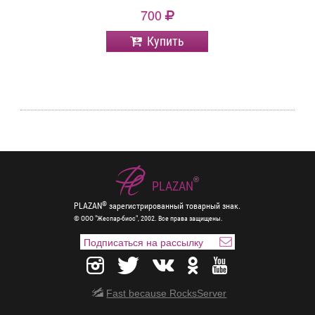
700
Купить
®
PLAZAN
®
PLAZAN
зарегистрированный товарный знак.
© ООО "Жеспар-биос", 2002. Все права защищены.
Fast because RocksServer